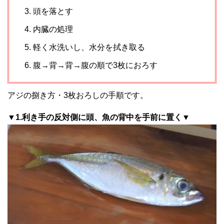
頭を落とす
内臓の処理
軽く水洗いし、水分を拭き取る
腹→背→背→腹の順で3枚におろす
アジの捌き方・3枚おろしの手順です。
▼1.利き手の反対側に頭、魚の背中を手前に置く▼