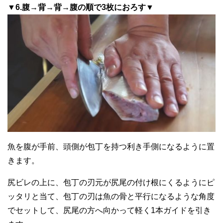
▼6.腹→背→背→腹の順で3枚におろす▼
魚を腹が手前、頭側が包丁を持つ利き手側になるように置
きます。
尻ビレの上に、包丁の刃元が尻尾の付け根にくるようにピ
ッタリと当て、包丁の刃は魚の骨と平行になるような角度
でセットして、尻尾の方へ向かって軽く1本ガイドを引き