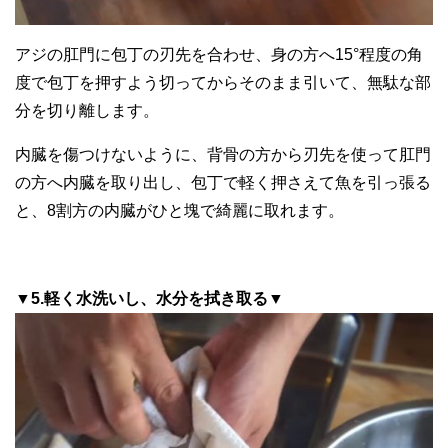
アジの肛門に包丁の刃先を合わせ、身の方へ15°程度の角
度で包丁を押すよう切ってからそのまま引いて、無駄な部
分を切り離します。
内臓を傷つけないように、背骨の方から刃先を使って肛門
の方へ内臓を取り出し、包丁で軽く押さえて魚を引っ張る
と、8割方の内臓がひと塊で綺麗に取れます。
▼5.軽く水洗いし、水分を拭き取る▼