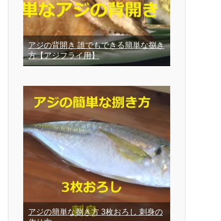
アジの背開き 誰でもできる簡単な捌き
方【アジフライ用】
アジの簡単な捌き方 3枚おろし 刺身の